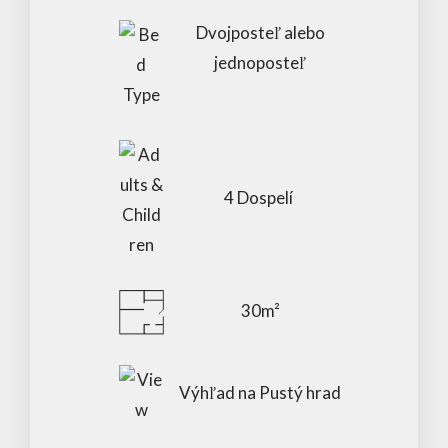
Dvojposteľ alebo
jednoposteľ
4 Dospelí
30m²
Výhľad na Pustý hrad