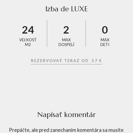
Izba de LUXE
24
2
0
VEĽKOSŤ
MAX
MAX
M2
DOSPELÍ
DETI
REZERVOVAŤ TERAZ OD
57 €
Napísať komentár
Prepáčte, ale pred zanechaním komentára sa musíte